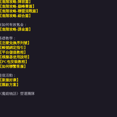
【進階攻略-陣容篇】
【進階攻略-巔峰賽篇】
【進階攻略-聯盟混戰篇】
【進階攻略-綜合篇】
有如何有效氪金：
【進階攻略-課金篇】
基礎教學：
【怎麼兌換序列號】
【帳號綁定指引】
【平台儲值教程】
【模擬器使用說明】
【PC包安裝教程】
【如何聯繫客服】
超值活動：
【新服好康】
【匯款方案】
《魔鏡物語》營運團隊